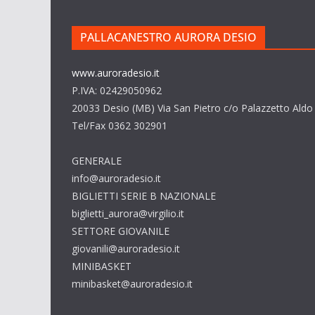
PALLACANESTRO AURORA DESIO
www.auroradesio.it
P.IVA: 02429050962
20033 Desio (MB) Via San Pietro c/o Palazzetto Ald
Tel/Fax 0362 302901
GENERALE
info@auroradesio.it
BIGLIETTI SERIE B NAZIONALE
biglietti_aurora@virgilio.it
SETTORE GIOVANILE
giovanili@auroradesio.it
MINIBASKET
minibasket@auroradesio.it