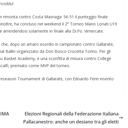
ncioblu!
 in rimonta contro Costa Masnaga: 56-51 il punteggio finale
, inoltre, ha concluso nel weekend il 2° Torneo Mario Lonati U19
e arrendendosi solamente in finale alla Di.Po. Vimercate.
 che, dopo un amaro esordio in campionato contro Gallarate,
al Ballin organizzato da Don Bosco Crocetta Torino. Per gli
 Blu Basket Academy, e una sconfitta di misura contro College
Scalfi, premiato come MVP del torneo.
preseason Tournament di Gallarate, con Edoardo Ferin inserito
RIMA
Elezioni Regionali della Federazione Italiana
Pallacanestro: anche un desiano tra gli eletti