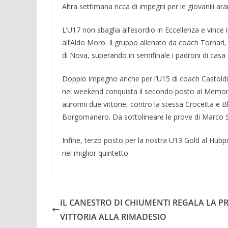
Altra settimana ricca di impegni per le giovanili ara
L’U17 non sbaglia all’esordio in Eccellenza e vince
all’Aldo Moro. Il gruppo allenato da coach Tornari
di Nova, superando in semifinale i padroni di casa 
Doppio impegno anche per l’U15 di coach Castoldi
nel weekend conquista il secondo posto al Memori
aurorini due vittorie, contro la stessa Crocetta e
Borgomanero. Da sottolineare le prove di Marco 
Infine, terzo posto per la nostra U13 Gold al Hub
nel miglior quintetto.
IL CANESTRO DI CHIUMENTI REGALA LA P
VITTORIA ALLA RIMADESIO