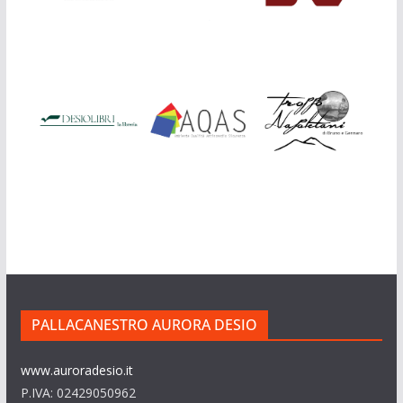
PALLACANESTRO AURORA DESIO
www.auroradesio.it
P.IVA: 02429050962