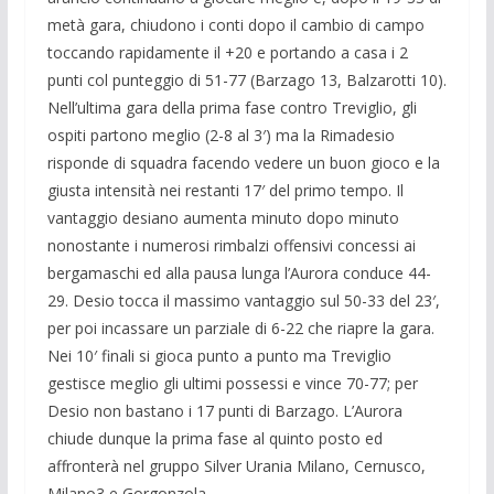
metà gara, chiudono i conti dopo il cambio di campo
toccando rapidamente il +20 e portando a casa i 2
punti col punteggio di 51-77 (Barzago 13, Balzarotti 10).
Nell’ultima gara della prima fase contro Treviglio, gli
ospiti partono meglio (2-8 al 3′) ma la Rimadesio
risponde di squadra facendo vedere un buon gioco e la
giusta intensità nei restanti 17′ del primo tempo. Il
vantaggio desiano aumenta minuto dopo minuto
nonostante i numerosi rimbalzi offensivi concessi ai
bergamaschi ed alla pausa lunga l’Aurora conduce 44-
29. Desio tocca il massimo vantaggio sul 50-33 del 23′,
per poi incassare un parziale di 6-22 che riapre la gara.
Nei 10′ finali si gioca punto a punto ma Treviglio
gestisce meglio gli ultimi possessi e vince 70-77; per
Desio non bastano i 17 punti di Barzago. L’Aurora
chiude dunque la prima fase al quinto posto ed
affronterà nel gruppo Silver Urania Milano, Cernusco,
Milano3 e Gorgonzola.