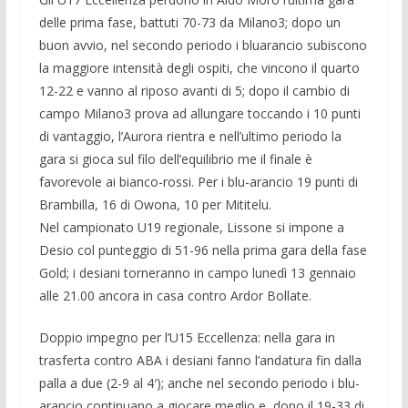
delle prima fase, battuti 70-73 da Milano3; dopo un
buon avvio, nel secondo periodo i bluarancio subiscono
la maggiore intensità degli ospiti, che vincono il quarto
12-22 e vanno al riposo avanti di 5; dopo il cambio di
campo Milano3 prova ad allungare toccando i 10 punti
di vantaggio, l’Aurora rientra e nell’ultimo periodo la
gara si gioca sul filo dell’equilibrio me il finale è
favorevole ai bianco-rossi. Per i blu-arancio 19 punti di
Brambilla, 16 di Owona, 10 per Mititelu.
Nel campionato U19 regionale, Lissone si impone a
Desio col punteggio di 51-96 nella prima gara della fase
Gold; i desiani torneranno in campo lunedì 13 gennaio
alle 21.00 ancora in casa contro Ardor Bollate.
Doppio impegno per l’U15 Eccellenza: nella gara in
trasferta contro ABA i desiani fanno l’andatura fin dalla
palla a due (2-9 al 4′); anche nel secondo periodo i blu-
arancio continuano a giocare meglio e, dopo il 19-33 di