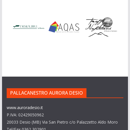
PALLACANESTRO AURORA DESIO
www.auroradesio.it
P.IVA: 02429050962
20033 Desio (MB) Via San Pietro c/o Palazzetto Aldo Moro
Tel/Fax 0362 302901