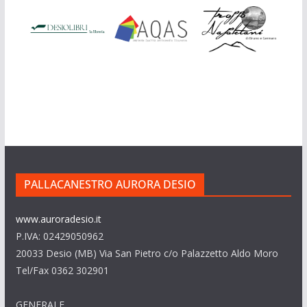
PALLACANESTRO AURORA DESIO
www.auroradesio.it
P.IVA: 02429050962
20033 Desio (MB) Via San Pietro c/o Palazzetto Aldo Moro
Tel/Fax 0362 302901
GENERALE