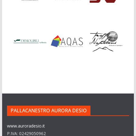
PALLACANESTRO AURORA DESIO
www.auroradesio.it
P.IVA: 02429050962