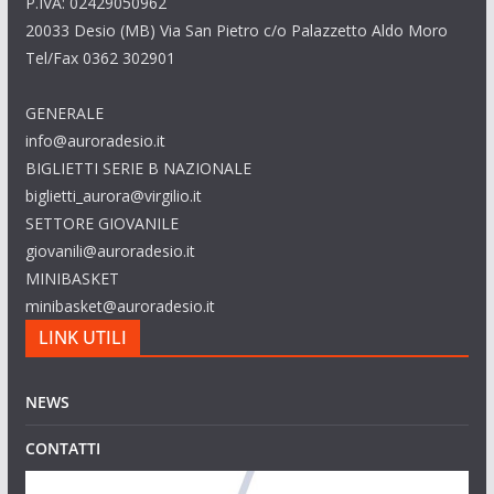
P.IVA: 02429050962
20033 Desio (MB) Via San Pietro c/o Palazzetto Aldo Moro
Tel/Fax 0362 302901
GENERALE
info@auroradesio.it
BIGLIETTI SERIE B NAZIONALE
biglietti_aurora@virgilio.it
SETTORE GIOVANILE
giovanili@auroradesio.it
MINIBASKET
minibasket@auroradesio.it
LINK UTILI
NEWS
CONTATTI