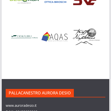
PALLACANESTRO AURORA DESIO
www.auroradesio.it