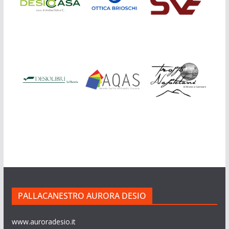
PALLACANESTRO AURORA DESIO
www.auroradesio.it