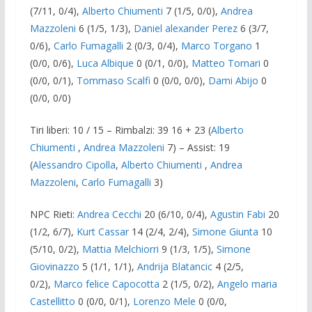
(7/11, 0/4),
Alberto Chiumenti
7 (1/5, 0/0),
Andrea
Mazzoleni
6 (1/5, 1/3),
Daniel alexander Perez
6 (3/7,
0/6),
Carlo Fumagalli
2 (0/3, 0/4),
Marco Torgano
1
(0/0, 0/6),
Luca Albique
0 (0/1, 0/0),
Matteo Tornari
0
(0/0, 0/1),
Tommaso Scalfi
0 (0/0, 0/0),
Dami Abijo
0
(0/0, 0/0)
Tiri liberi: 10 / 15 – Rimbalzi: 39 16 + 23 (
Alberto
Chiumenti
,
Andrea Mazzoleni
7) – Assist: 19
(
Alessandro Cipolla
,
Alberto Chiumenti
,
Andrea
Mazzoleni
,
Carlo Fumagalli
3)
NPC Rieti:
Andrea Cecchi
20 (6/10, 0/4),
Agustin Fabi
20
(1/2, 6/7),
Kurt Cassar
14 (2/4, 2/4),
Simone Giunta
10
(5/10, 0/2),
Mattia Melchiorri
9 (1/3, 1/5),
Simone
Giovinazzo
5 (1/1, 1/1),
Andrija Blatancic
4 (2/5,
0/2),
Marco felice Capocotta
2 (1/5, 0/2),
Angelo maria
Castellitto
0 (0/0, 0/1),
Lorenzo Mele
0 (0/0,