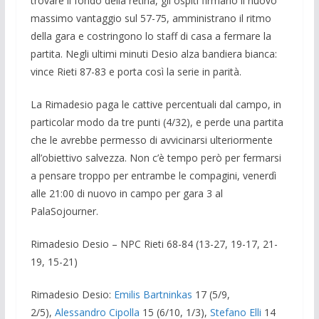
trovare il fondo della retina, gli ospiti firmano il nuovo
massimo vantaggio sul 57-75, amministrano il ritmo
della gara e costringono lo staff di casa a fermare la
partita. Negli ultimi minuti Desio alza bandiera bianca:
vince Rieti 87-83 e porta così la serie in parità.
La Rimadesio paga le cattive percentuali dal campo, in
particolar modo da tre punti (4/32), e perde una partita
che le avrebbe permesso di avvicinarsi ulteriormente
all’obiettivo salvezza. Non c’è tempo però per fermarsi
a pensare troppo per entrambe le compagini, venerdì
alle 21:00 di nuovo in campo per gara 3 al
PalaSojourner.
Rimadesio Desio – NPC Rieti 68-84 (13-27, 19-17, 21-
19, 15-21)
Rimadesio Desio:
Emilis Bartninkas
17 (5/9,
2/5),
Alessandro Cipolla
15 (6/10, 1/3),
Stefano Elli
14