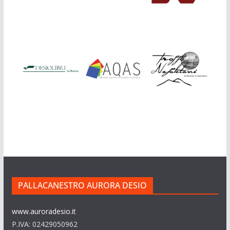
PALLACANESTRO AURORA DESIO
www.auroradesio.it
P.IVA: 02429050962